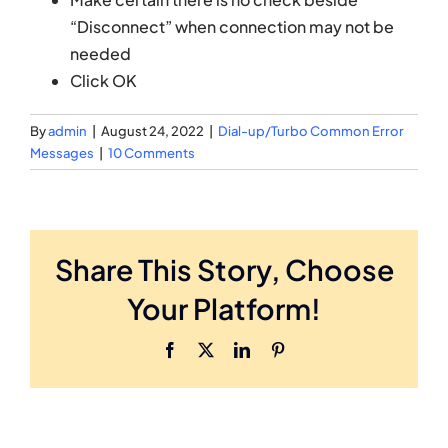
“Disconnect” when connection may not be
needed
Click OK
By
admin
|
August 24, 2022
|
Dial-up/Turbo Common Error
Messages
|
10 Comments
Share This Story, Choose
Your Platform!
Facebook
X
LinkedIn
Pinterest