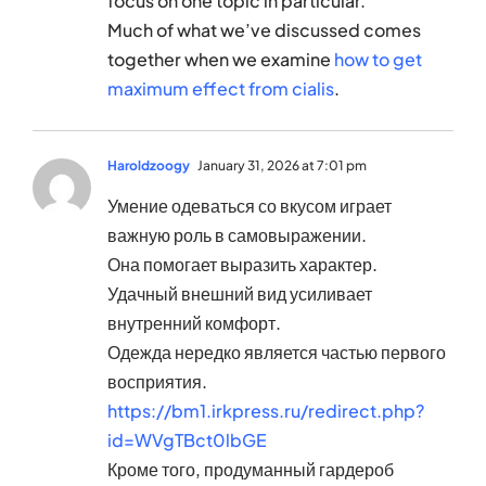
focus on one topic in particular.
Much of what we’ve discussed comes
together when we examine
how to get
maximum effect from cialis
.
Haroldzoogy
January 31, 2026 at 7:01 pm
Умение одеваться со вкусом играет
важную роль в самовыражении.
Она помогает выразить характер.
Удачный внешний вид усиливает
внутренний комфорт.
Одежда нередко является частью первого
восприятия.
https://bm1.irkpress.ru/redirect.php?
id=WVgTBct0lbGE
Кроме того, продуманный гардероб